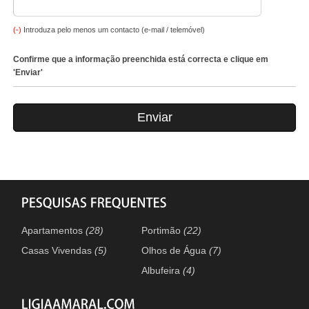
(-)
Introduza pelo menos um contacto (e-mail / telemóvel)
Confirme que a informação preenchida está correcta e clique em
'Enviar'
Apartamentos
(28)
Portimão
(22)
Casas Vivendas
(5)
Olhos de Água
(7)
Albufeira
(4)