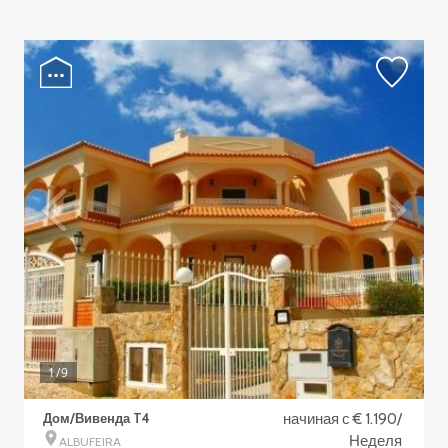
1
/9
Дом/Вивенда T4
начиная с € 1.190/
Неделя
ALBUFEIRA