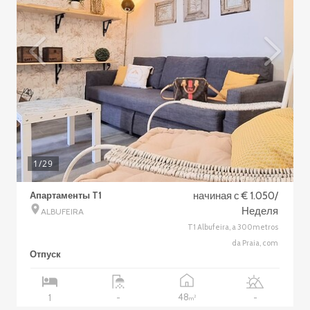
1
/29
Апартаменты T1
начиная с € 1.050/
Неделя
ALBUFEIRA
T1 Albufeira, a 300metros
da Praia, com
Отпуск
48
1
-
-
2
m