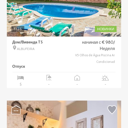
1
/36
НОВИНКИ
Дом/Вивенда T5
начиная с € 980/
Неделя
ALBUFEIRA
V5 Olhos de Água Piscina Ar
Condicionad
Отпуск
5
-
-
-