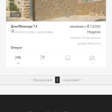
1
/20
Дом/Вивенда T4
начиная с € 1.200/
Неделя
MONTECHORO, ALBUFEIRA
Moradia T4 com piscina
privada, Montecho
Отпуск
4
-
-
-
< Предыдущий
1
следующий >