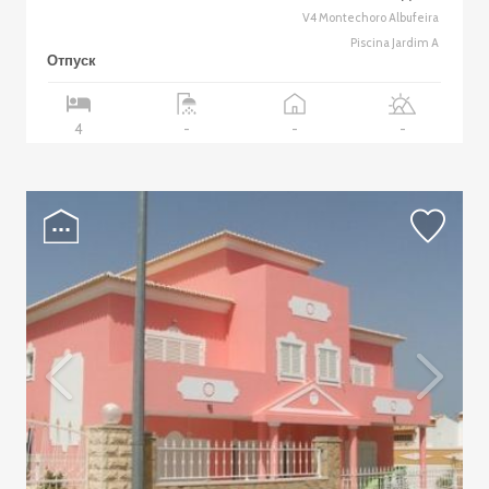
V4 Montechoro Albufeira
Piscina Jardim A
Отпуск
4
-
-
-