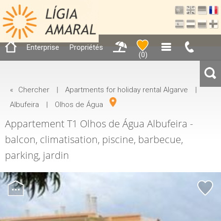
Enterprise
Propriétés
(
0
)
«
Chercher
|
Apartments for holiday rental Algarve
|
Albufeira
|
Olhos de Água
Appartement T1 Olhos de Água Albufeira -
balcon, climatisation, piscine, barbecue,
parking, jardin