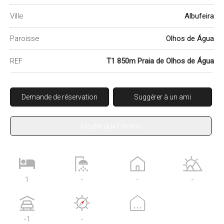
Ville
Albufeira
Paroisse
Olhos de Água
REF
T1 850m Praia de Olhos de Água
Demande de réservation
Suggérer à un ami
Ajouter aux Favoris
1
-
-
-
...
-1
-