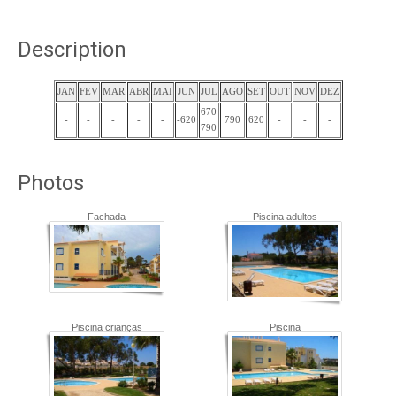
Description
JAN
FEV
MAR
ABR
MAI
JUN
JUL
AGO
SET
OUT
NOV
DEZ
670
-
-
-
-
-
-620
790
620
-
-
-
790
Photos
Fachada
Piscina adultos
Piscina crianças
Piscina