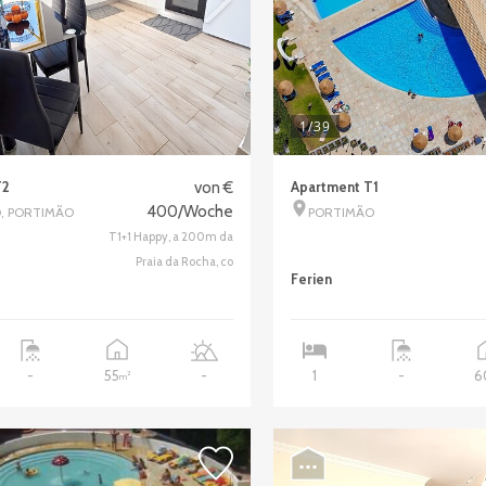
1
/39
T2
von €
Apartment T1
400/Woche
, PORTIMÃO
PORTIMÃO
T1+1 Happy, a 200m da
Praia da Rocha, co
Ferien
55
6
-
-
1
-
2
m