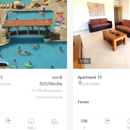
1
/42
T2
von €
Apartment T3
500/Woche
 ROCHA,
PORTIMÃO
T2 CPR vista piscina a
200m da Praia da
Ferien
60
1
-
-
3
-
2
m