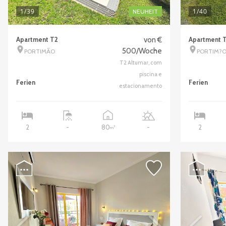
1
/39
1
/40
NEUHEIT
Apartment T2
von €
Apartment 
500/Woche
PORTIMÃO
PORTIM?O
T2 Altumar, com
piscina e
Ferien
Ferien
estacionamento
80
2
-
-
2
2
m