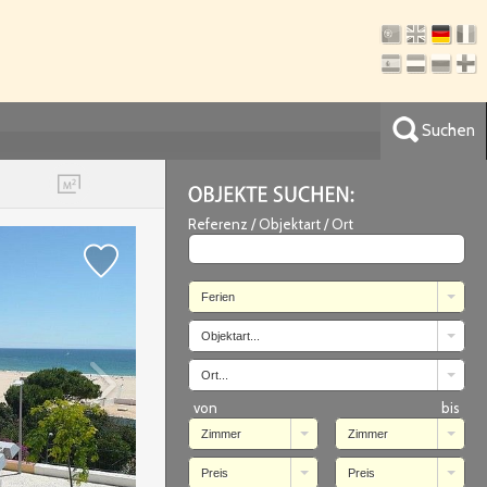
Suchen
Referenz / Objektart / Ort
Ferien
Objektart...
Ort...
von
bis
Zimmer
Zimmer
Preis
Preis