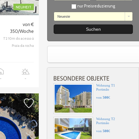
nur Preisreduzierung
NEUHEIT
Neueste
Wohnung T1
Portimão
von €
350/Woche
von
350
€
T2 10m do acesso à
Praia da rocha
Wohnung
Praia da Rocha
Portimão
von
700
€
-
-
Wohnung T1
Portimão
von
500
€
Wohnung T2
Portimão
von
500
€