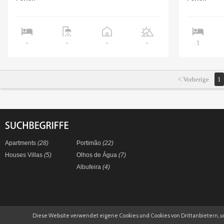
1
-
-
-
-
< Vorherige
1
Apartments
(28)
Portimão
(22)
Houses Villas
(5)
Olhos de Água
(7)
Albufeira
(4)
Diese Website verwendet eigene Cookies und Cookies von Drittanbietern, 