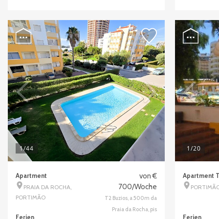
1
/44
1
/20
Apartment
von €
Apartment T
700/Woche
PRAIA DA ROCHA,
PORTIMÃ
PORTIMÃO
T2 Buzios, a 500m da
Praia da Rocha, pis
Ferien
Ferien