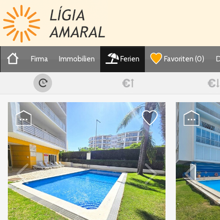
Firma
Immobilien
Ferien
Favoriten
(
0
)
D