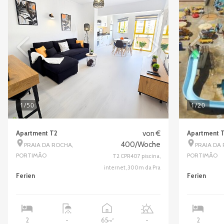
1
/50
1
/20
Apartment T2
von €
Apartment 
400/Woche
PRAIA DA ROCHA,
PRAIA DA
PORTIMÃO
PORTIMÃO
T2 CPR407 piscina,
internet, 300m da Pra
Ferien
Ferien
65
2
-
-
2
2
m