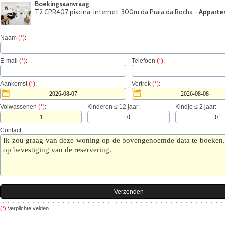
Boekingsaanvraag
T2 CPR407 piscina, internet, 300m da Praia da Rocha -
Apparte
Naam
(*)
:
E-mail
(*)
:
Telefoon
(*)
:
Aankomst
(*)
:
Vertrek
(*)
:
Volwassenen
(*)
:
Kinderen ≤ 12 jaar:
Kindje ≤ 2 jaar:
Contact
(*)
Verplichte velden.