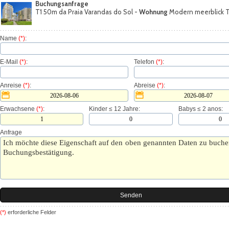
Buchungsanfrage
T1 50m da Praia Varandas do Sol -
Wohnung
Modern meerblick 
Name
(*)
:
E-Mail
(*)
:
Telefon
(*)
:
Anreise
(*)
:
Abreise
(*)
:
Erwachsene
(*)
:
Kinder ≤ 12 Jahre:
Babys ≤ 2 anos:
Anfrage
(*)
erforderliche Felder